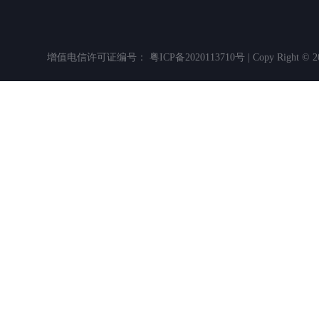
增值电信许可证编号： 粤ICP备2020113710号 | Copy Righ