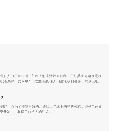
出现在人们日常生活，并给人们生活带来便利，正好共享充电便是在
创投者亲睐，共享单车问世也是促使人们生活获利甚多，共享充电都
提供便利。
？
的掘起，而为了能够更好的开通线上与线下的销售模式，很多电商企
PP开发，并取得了非常大的利益。