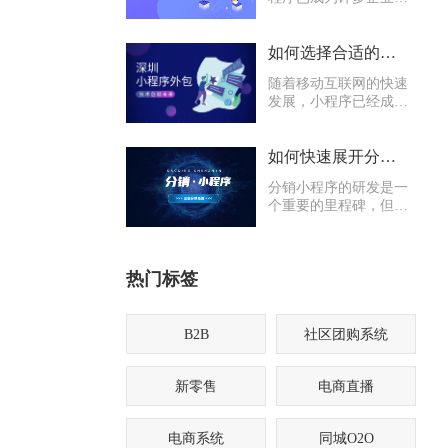
用户之间沟通的重要桥
梁。然而，对于许多企
业来说，开发小程序可
如何选择合适的深圳小程序外包合作伙伴
能需要专业的技术团
随着移动互联网的快速
队，这就需要考虑选择
发展，小程序已经成为
外包公司进行合作。
现代企业和商家不可或
缺的一部分。然而，对
于一些规模较小或资源
如何快速展开分销小程序的地推工作？
有限的企业来说，开发
分销小程序的研发是一
和维护一个小程序可能
个重要的里程碑，但仅
是一项巨大的挑战。
仅完成研发工作并不足
以实现预期的商业目
标。为了快速推动分销
热门标签
小程序的发展，地推工
作是至关重要的一环。
B2B
社区团购系统
新零售
电商直播
电商系统
同城O2O