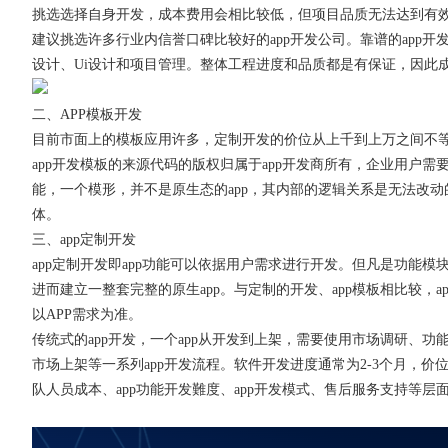
挑选选择自身开发，成本费用会相比较低，但项目品质无法达到有
建议挑选许多行业内信誉口碑比较好的app开发公司。靠谱的app
设计、Ui设计和项目管理。整体工程进度和品质都是有保证，因此
获得产品报价方案
二、APP模板开发
目前市面上的模板应用许多，定制开发的价位从上千到上万之间不等
1万个想法不如1次的方案落地
app开发模板的来源代码的版权归属于app开发商所有，企业用户需
能，一个模形，并不是原生态的app，其内部的逻辑关系是无法改动
体。
扫码添加[商务总监]沟通方案
三、app定制开发
app定制开发即app功能可以依据用户需求进行开发。但凡是功能
扫码沟通
进而建立一整套完整的原生app。与定制的开发、app模板相比较，
以APP需求为准。
传统式的app开发，一个app从开发到上架，需要使用市场调研、功
市场上架等一系列app开发流程。软件开发进度通常为2-3个月，价
队人员成本、app功能开发難度、app开发模式、售后服务支持等层